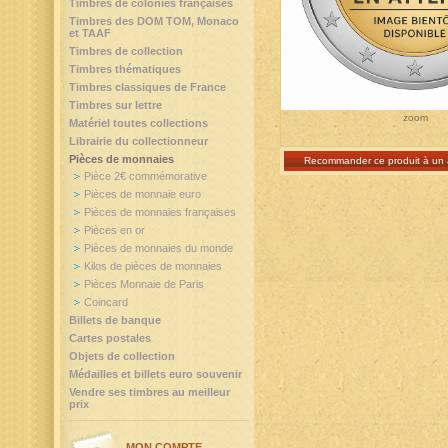
Timbres de colonies françaises
Timbres des DOM TOM, Monaco
et TAAF
Timbres de collection
Timbres thématiques
Timbres classiques de France
Timbres sur lettre
zoom
Matériel toutes collections
Librairie du collectionneur
Pièces de monnaies
Recommander ce produit à un 
Pièce 2€ commémorative
Pièces de monnaie euro
Pièces de monnaies françaises
Pièces en or
Pièces de monnaies du monde
Kilos de pièces de monnaies
Pièces Monnaie de Paris
Coincard
Billets de banque
Cartes postales
Objets de collection
Médailles et billets euro souvenir
Vendre ses timbres au meilleur
prix
MON COMPTE