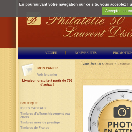
En poursuivant votre navigation sur ce site, vous acceptez l’ut
Accepter les co
ACCUEIL
NOUVEAUTÉS
PROMOTIO
Vous êtes ici :
Accueil
/
Boutique
MON PANIER
Voir le panier
Livraison gratuite à partir de 75€
d'achat !
BOUTIQUE
IDEES CADEAUX
Timbres d'affranchissement pas
chers
Timbres rares de prestige
Timbres de France