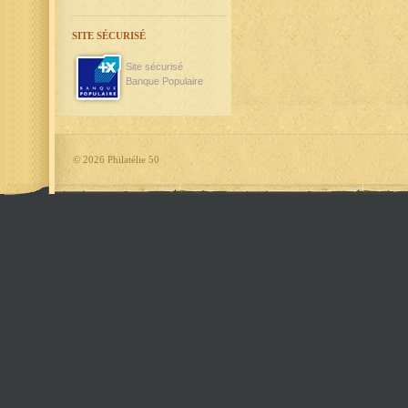
SITE SÉCURISÉ
Site sécurisé
Banque Populaire
©
2026 Philatélie 50