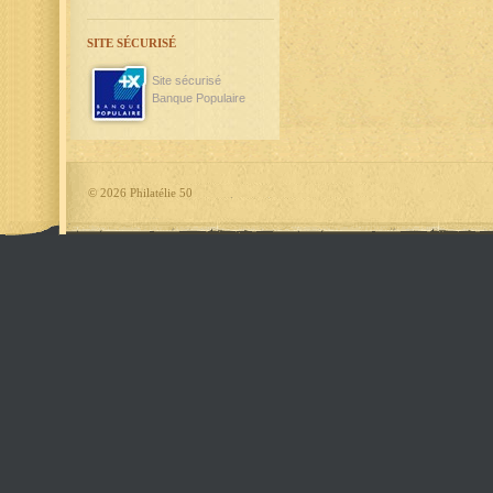
SITE SÉCURISÉ
Site sécurisé
Banque Populaire
©
2026 Philatélie 50