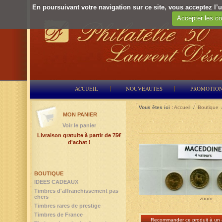
En poursuivant votre navigation sur ce site, vous acceptez l’ut
Accepter les co
ACCUEIL
NOUVEAUTÉS
PROMOTIO
Vous êtes ici :
Accueil
/
Boutique
MON PANIER
Voir le panier
Livraison gratuite à partir de 75€
d'achat !
BOUTIQUE
IDEES CADEAUX
Timbres d'affranchissement pas
chers
zoom
Timbres rares de prestige
Timbres de France
Recommander ce produit à un 