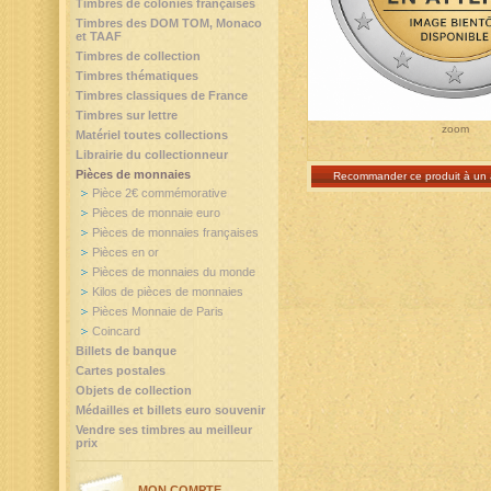
Timbres de colonies françaises
Timbres des DOM TOM, Monaco
et TAAF
Timbres de collection
Timbres thématiques
Timbres classiques de France
Timbres sur lettre
zoom
Matériel toutes collections
Librairie du collectionneur
Pièces de monnaies
Recommander ce produit à un 
Pièce 2€ commémorative
Pièces de monnaie euro
Pièces de monnaies françaises
Pièces en or
Pièces de monnaies du monde
Kilos de pièces de monnaies
Pièces Monnaie de Paris
Coincard
Billets de banque
Cartes postales
Objets de collection
Médailles et billets euro souvenir
Vendre ses timbres au meilleur
prix
MON COMPTE