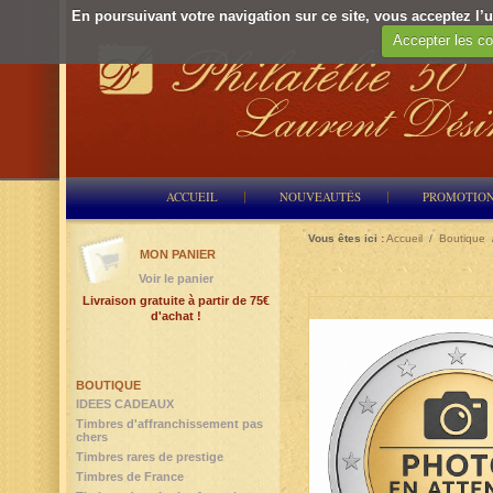
En poursuivant votre navigation sur ce site, vous acceptez l’ut
Accepter les co
ACCUEIL
NOUVEAUTÉS
PROMOTIO
Vous êtes ici :
Accueil
/
Boutique
MON PANIER
Voir le panier
Livraison gratuite à partir de 75€
d'achat !
BOUTIQUE
IDEES CADEAUX
Timbres d'affranchissement pas
chers
Timbres rares de prestige
Timbres de France