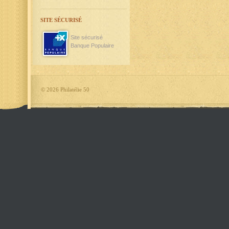
SITE SÉCURISÉ
Site sécurisé
Banque Populaire
©
2026 Philatélie 50