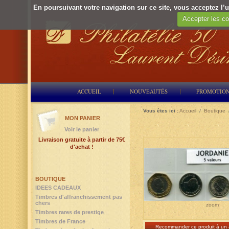
En poursuivant votre navigation sur ce site, vous acceptez l’ut
Accepter les co
ACCUEIL
NOUVEAUTÉS
PROMOTIO
Vous êtes ici :
Accueil
/
Boutique
MON PANIER
Voir le panier
Livraison gratuite à partir de 75€
d'achat !
BOUTIQUE
IDEES CADEAUX
Timbres d'affranchissement pas
chers
zoom
Timbres rares de prestige
Timbres de France
Recommander ce produit à un 