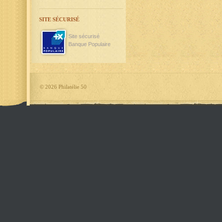
SITE SÉCURISÉ
Site sécurisé
Banque Populaire
©
2026 Philatélie 50