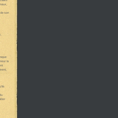
ciales.
onaux,
 de son
é.
unique
neur la
ent
nent,
'ils
du
éter