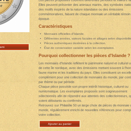
Les pièces proposées couvrent différentes périodes et valeurs fa
Elles peuvent présenter des animaux marins, des symboles nati
des motifs inspirés de la nature islandaise ou des émissions
commémoratives, faisant de chaque monnaie un véritable témoin
époque.
Caractéristiques
Monnaies officielles d'Islande.
Différentes années, valeurs faciales et alliages selon disponibilit
Pièces authentiques destinées à la collection.
ami
État de conservation variable selon les exemplaires.
Pourquoi collectionner les pièces d'Islande ?
Les monnaies d'Islande reflètent le patrimoine naturel et culturel 
de cette île nordique, avec des émissions mettant souvent à l'hon
faune marine et les traditions du pays. Elles constituent un excell
complément pour une collection de monnaies du monde, par conti
par thème ou par période.
Chaque pièce possède son propre intérêt historique, culturel ou
numismatique. Les exemplaires proposés sont soigneusement
sélectionnés afin de répondre aux attentes des collectionneurs, qu
soient débutants ou confirmés.
Retrouvez sur Philatélie 50 un large choix de pièces de monnaie 
monde, régulièrement enrichi de nouvelles références pour compl
votre collection.
Ajouter au panier