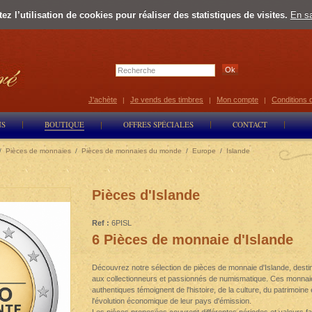
z l’utilisation de cookies pour réaliser des statistiques de visites.
En sa
Select Lan
J'achète
Je vends des timbres
Mon compte
Conditions 
|
|
|
NS
BOUTIQUE
OFFRES SPÉCIALES
CONTACT
/
Pièces de monnaies
/
Pièces de monnaies du monde
/
Europe
/
Islande
Pièces d'Islande
Ref :
6PISL
6 Pièces de monnaie d'Islande
Découvrez notre sélection de pièces de monnaie d'Islande, desti
aux collectionneurs et passionnés de numismatique. Ces monnai
authentiques témoignent de l'histoire, de la culture, du patrimoine 
l'évolution économique de leur pays d'émission.