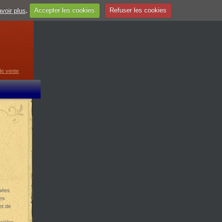
voir plus
.
Accepter les cookies
Refuser les cookies
guage
▼
de vente
nées
es
et de