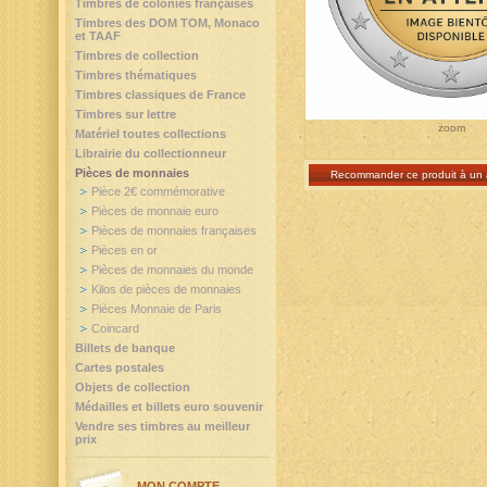
Timbres de colonies françaises
Timbres des DOM TOM, Monaco
et TAAF
Timbres de collection
Timbres thématiques
Timbres classiques de France
Timbres sur lettre
zoom
Matériel toutes collections
Librairie du collectionneur
Pièces de monnaies
Recommander ce produit à un 
Pièce 2€ commémorative
Pièces de monnaie euro
Pièces de monnaies françaises
Pièces en or
Pièces de monnaies du monde
Kilos de pièces de monnaies
Pièces Monnaie de Paris
Coincard
Billets de banque
Cartes postales
Objets de collection
Médailles et billets euro souvenir
Vendre ses timbres au meilleur
prix
MON COMPTE