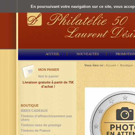
En poursuivant votre navigation sur ce site, vous accepte
ACCUEIL
NOUVEAUTÉS
PROMOTIO
Vous êtes ici :
Accueil
/
Boutique
MON PANIER
Voir le panier
Livraison gratuite à partir de 75€
d'achat !
BOUTIQUE
IDEES CADEAUX
Timbres d'affranchissement pas
chers
Timbres rares de prestige
Timbres de France