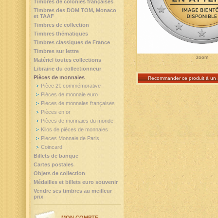
Timbres de colonies françaises
Timbres des DOM TOM, Monaco
et TAAF
Timbres de collection
Timbres thématiques
Timbres classiques de France
Timbres sur lettre
zoom
Matériel toutes collections
Librairie du collectionneur
Pièces de monnaies
Recommander ce produit à un 
Pièce 2€ commémorative
Pièces de monnaie euro
Pièces de monnaies françaises
Pièces en or
Pièces de monnaies du monde
Kilos de pièces de monnaies
Pièces Monnaie de Paris
Coincard
Billets de banque
Cartes postales
Objets de collection
Médailles et billets euro souvenir
Vendre ses timbres au meilleur
prix
MON COMPTE