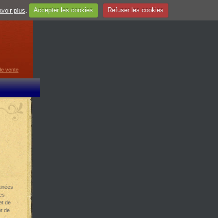
voir plus
.
Accepter les cookies
Refuser les cookies
guage
▼
de vente
tinées
es
et de
et de