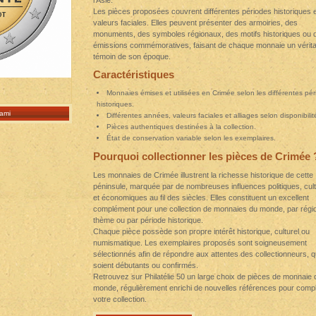
l'Asie.
Les pièces proposées couvrent différentes périodes historiques 
valeurs faciales. Elles peuvent présenter des armoiries, des
monuments, des symboles régionaux, des motifs historiques ou 
émissions commémoratives, faisant de chaque monnaie un vérita
témoin de son époque.
Caractéristiques
Monnaies émises et utilisées en Crimée selon les différentes pé
historiques.
ami
Différentes années, valeurs faciales et alliages selon disponibilit
Pièces authentiques destinées à la collection.
État de conservation variable selon les exemplaires.
Pourquoi collectionner les pièces de Crimée 
Les monnaies de Crimée illustrent la richesse historique de cette
péninsule, marquée par de nombreuses influences politiques, cult
et économiques au fil des siècles. Elles constituent un excellent
complément pour une collection de monnaies du monde, par régio
thème ou par période historique.
Chaque pièce possède son propre intérêt historique, culturel ou
numismatique. Les exemplaires proposés sont soigneusement
sélectionnés afin de répondre aux attentes des collectionneurs, qu
soient débutants ou confirmés.
Retrouvez sur Philatélie 50 un large choix de pièces de monnaie 
monde, régulièrement enrichi de nouvelles références pour compl
votre collection.