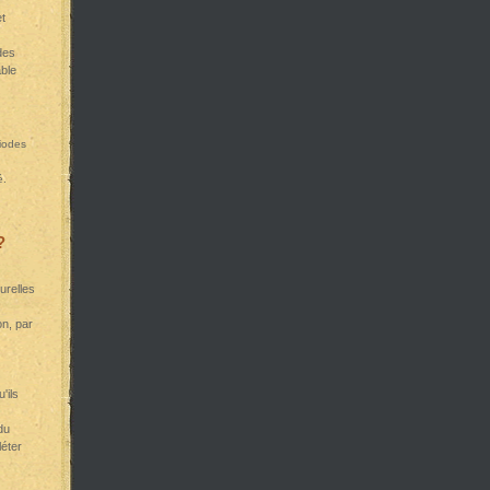
et
des
ble
riodes
é.
?
urelles
n, par
'ils
du
éter