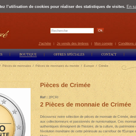
z l’utilisation de cookies pour réaliser des statistiques de visites.
En sa
Select Lan
J'achète
Je vends des timbres
Mon compte
Conditions 
|
|
|
NS
BOUTIQUE
OFFRES SPÉCIALES
CONTACT
/
Pièces de monnaies
/
Pièces de monnaies du monde
/
Europe
/
Crimée
Pièces de Crimée
Ref :
2PCRI
2 Pièces de monnaie de Crimée
Découvrez notre sélection de pièces de monnaie de Crimée, des
aux collectionneurs et passionnés de numismatique. Ces monnai
authentiques témoignent de l'histoire, de la culture, du patrimoine 
l'évolution monétaire de cette péninsule au carrefour de l'Europe 