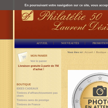
En poursuivant votre navigation sur ce site, vous accepte
ACCUEIL
NOUVEAUTÉS
PROMOTIO
Vous êtes ici :
Accueil
/
Boutique
MON PANIER
Voir le panier
Livraison gratuite à partir de 75€
d'achat !
BOUTIQUE
IDEES CADEAUX
Timbres d'affranchissement pas
chers
Timbres rares de prestige
Timbres de France