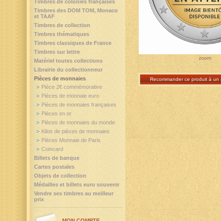
Timbres de colonies françaises
Timbres des DOM TOM, Monaco
et TAAF
Timbres de collection
Timbres thématiques
Timbres classiques de France
Timbres sur lettre
zoom
Matériel toutes collections
Librairie du collectionneur
Pièces de monnaies
Recommander ce produit à un 
Pièce 2€ commémorative
Pièces de monnaie euro
Pièces de monnaies françaises
Pièces en or
Pièces de monnaies du monde
Kilos de pièces de monnaies
Pièces Monnaie de Paris
Coincard
Billets de banque
Cartes postales
Objets de collection
Médailles et billets euro souvenir
Vendre ses timbres au meilleur
prix
MON COMPTE