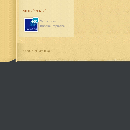
SITE SÉCURISÉ
Site sécurisé
Banque Populaire
©
2026 Philatélie 50