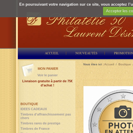
En poursuivant votre navigation sur ce site, vous acceptez l’ut
Accepter les co
ACCUEIL
NOUVEAUTÉS
PROMOTIO
Vous êtes ici :
Accueil
/
Boutique
MON PANIER
Voir le panier
Livraison gratuite à partir de 75€
d'achat !
BOUTIQUE
IDEES CADEAUX
Timbres d'affranchissement pas
chers
Timbres rares de prestige
Timbres de France