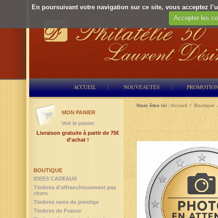
En poursuivant votre navigation sur ce site, vous acceptez l’ut
Accepter les co
ACCUEIL
NOUVEAUTÉS
PROMOTIO
Vous êtes ici :
Accueil
/
Boutique
MON PANIER
Voir le panier
Livraison gratuite à partir de 75€
d'achat !
BOUTIQUE
IDEES CADEAUX
Timbres d'affranchissement pas
chers
Timbres rares de prestige
Timbres de France