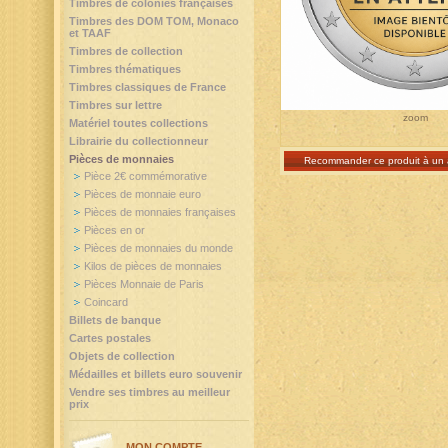
Timbres de colonies françaises
Timbres des DOM TOM, Monaco
et TAAF
Timbres de collection
Timbres thématiques
Timbres classiques de France
Timbres sur lettre
zoom
Matériel toutes collections
Librairie du collectionneur
Pièces de monnaies
Recommander ce produit à un 
Pièce 2€ commémorative
Pièces de monnaie euro
Pièces de monnaies françaises
Pièces en or
Pièces de monnaies du monde
Kilos de pièces de monnaies
Pièces Monnaie de Paris
Coincard
Billets de banque
Cartes postales
Objets de collection
Médailles et billets euro souvenir
Vendre ses timbres au meilleur
prix
MON COMPTE