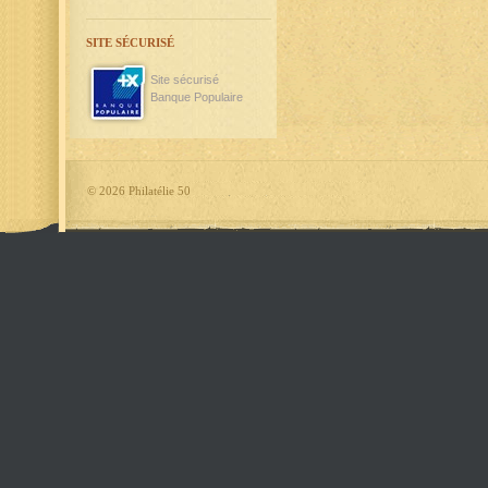
SITE SÉCURISÉ
Site sécurisé
Banque Populaire
©
2026 Philatélie 50