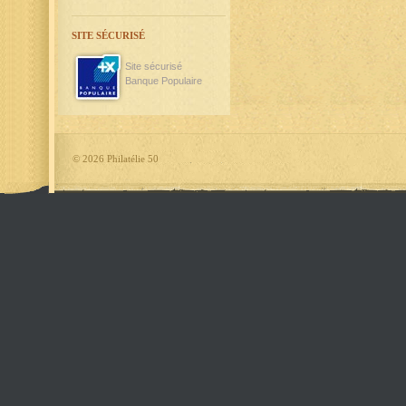
SITE SÉCURISÉ
Site sécurisé
Banque Populaire
©
2026 Philatélie 50