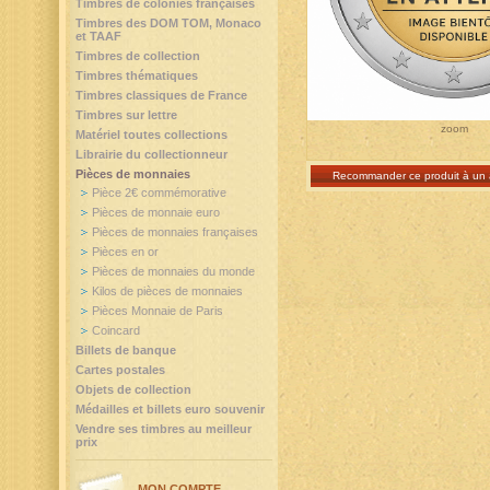
Timbres de colonies françaises
Timbres des DOM TOM, Monaco
et TAAF
Timbres de collection
Timbres thématiques
Timbres classiques de France
Timbres sur lettre
zoom
Matériel toutes collections
Librairie du collectionneur
Pièces de monnaies
Recommander ce produit à un 
Pièce 2€ commémorative
Pièces de monnaie euro
Pièces de monnaies françaises
Pièces en or
Pièces de monnaies du monde
Kilos de pièces de monnaies
Pièces Monnaie de Paris
Coincard
Billets de banque
Cartes postales
Objets de collection
Médailles et billets euro souvenir
Vendre ses timbres au meilleur
prix
MON COMPTE