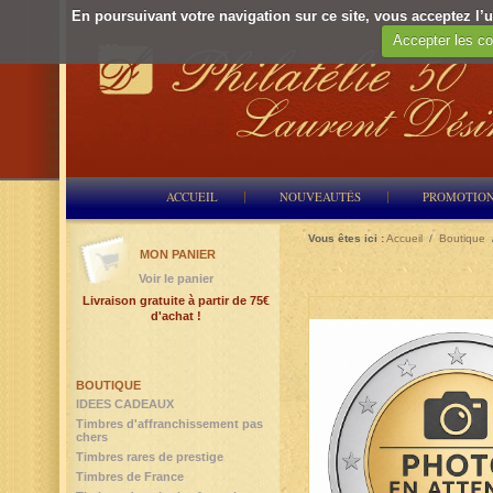
En poursuivant votre navigation sur ce site, vous acceptez l’ut
Accepter les co
ACCUEIL
NOUVEAUTÉS
PROMOTIO
Vous êtes ici :
Accueil
/
Boutique
MON PANIER
Voir le panier
Livraison gratuite à partir de 75€
d'achat !
BOUTIQUE
IDEES CADEAUX
Timbres d'affranchissement pas
chers
Timbres rares de prestige
Timbres de France