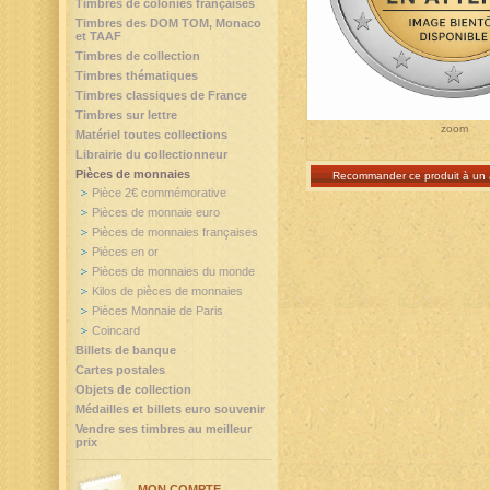
Timbres de colonies françaises
Timbres des DOM TOM, Monaco
et TAAF
Timbres de collection
Timbres thématiques
Timbres classiques de France
Timbres sur lettre
zoom
Matériel toutes collections
Librairie du collectionneur
Pièces de monnaies
Recommander ce produit à un 
Pièce 2€ commémorative
Pièces de monnaie euro
Pièces de monnaies françaises
Pièces en or
Pièces de monnaies du monde
Kilos de pièces de monnaies
Pièces Monnaie de Paris
Coincard
Billets de banque
Cartes postales
Objets de collection
Médailles et billets euro souvenir
Vendre ses timbres au meilleur
prix
MON COMPTE