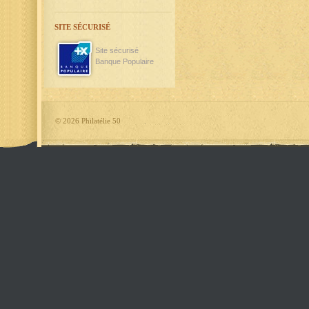
SITE SÉCURISÉ
Site sécurisé
Banque Populaire
©
2026 Philatélie 50