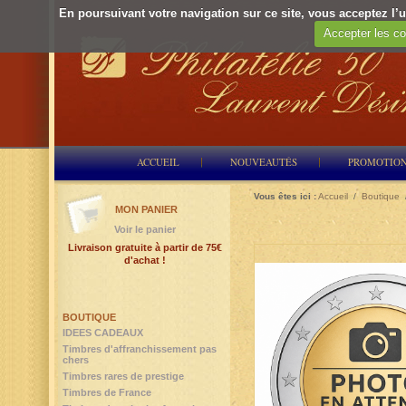
En poursuivant votre navigation sur ce site, vous acceptez l’ut
Accepter les co
ACCUEIL
NOUVEAUTÉS
PROMOTIO
Vous êtes ici :
Accueil
/
Boutique
MON PANIER
Voir le panier
Livraison gratuite à partir de 75€
d'achat !
BOUTIQUE
IDEES CADEAUX
Timbres d'affranchissement pas
chers
Timbres rares de prestige
Timbres de France