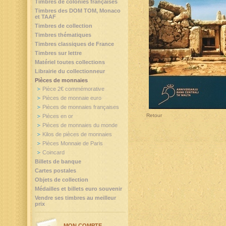
Timbres de colonies françaises
Timbres des DOM TOM, Monaco
et TAAF
Timbres de collection
Timbres thématiques
Timbres classiques de France
Timbres sur lettre
Matériel toutes collections
Librairie du collectionneur
Pièces de monnaies
Pièce 2€ commémorative
Pièces de monnaie euro
Pièces de monnaies françaises
Retour
Pièces en or
Pièces de monnaies du monde
Kilos de pièces de monnaies
Pièces Monnaie de Paris
Coincard
Billets de banque
Cartes postales
Objets de collection
Médailles et billets euro souvenir
Vendre ses timbres au meilleur
prix
MON COMPTE