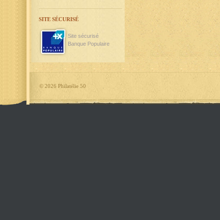
SITE SÉCURISÉ
Site sécurisé
Banque Populaire
©
2026 Philatélie 50