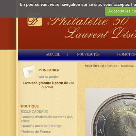
En poursuivant votre navigation sur ce site, vous acceptez l’ut
Accepter les co
ACCUEIL
NOUVEAUTÉS
PROMOTIO
Vous êtes ici :
Accueil
/
Boutique
MON PANIER
Voir le panier
Livraison gratuite à partir de 75€
d'achat !
BOUTIQUE
IDEES CADEAUX
Timbres d'affranchissement pas
chers
Timbres rares de prestige
Timbres de France