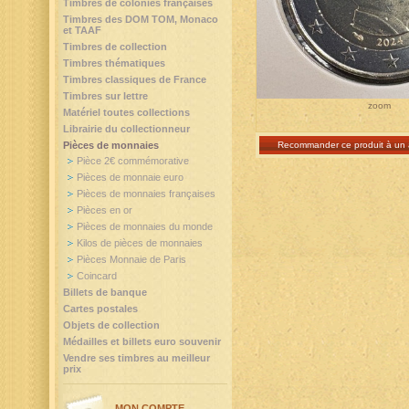
Timbres de colonies françaises
Timbres des DOM TOM, Monaco
et TAAF
Timbres de collection
Timbres thématiques
Timbres classiques de France
Timbres sur lettre
zoom
Matériel toutes collections
Librairie du collectionneur
Recommander ce produit à un 
Pièces de monnaies
Pièce 2€ commémorative
Pièces de monnaie euro
Pièces de monnaies françaises
Pièces en or
Pièces de monnaies du monde
Kilos de pièces de monnaies
Pièces Monnaie de Paris
Coincard
Billets de banque
Cartes postales
Objets de collection
Médailles et billets euro souvenir
Vendre ses timbres au meilleur
prix
MON COMPTE