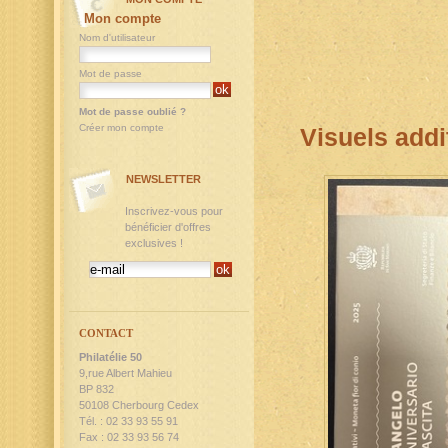
Mon compte
Nom d'utilisateur
Mot de passe
Mot de passe oublié ?
Créer mon compte
Visuels addi
NEWSLETTER
Inscrivez-vous pour
bénéficier d'offres
exclusives !
CONTACT
Philatélie 50
9,rue Albert Mahieu
BP 832
50108 Cherbourg Cedex
Tél. : 02 33 93 55 91
Fax : 02 33 93 56 74