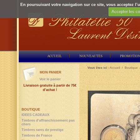
En poursuivant votre navigation sur ce site, vous acceptez l’ut
Accepter les co
ACCUEIL
NOUVEAUTÉS
PROMOTIO
Vous êtes ici :
Accueil
/
Boutique
MON PANIER
Voir le panier
Livraison gratuite à partir de 75€
d'achat !
BOUTIQUE
IDEES CADEAUX
Timbres d'affranchissement pas
chers
Timbres rares de prestige
Timbres de France