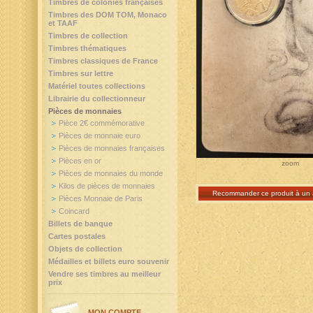
Timbres de colonies françaises
Timbres des DOM TOM, Monaco
et TAAF
Timbres de collection
Timbres thématiques
Timbres classiques de France
Timbres sur lettre
Matériel toutes collections
Librairie du collectionneur
Pièces de monnaies
Pièce 2€ commémorative
Pièces de monnaie euro
Pièces de monnaies françaises
Pièces en or
zoom
Pièces de monnaies du monde
Kilos de pièces de monnaies
Recommander ce produit à un 
Pièces Monnaie de Paris
Coincard
Billets de banque
Cartes postales
Objets de collection
Médailles et billets euro souvenir
Vendre ses timbres au meilleur
prix
MON COMPTE