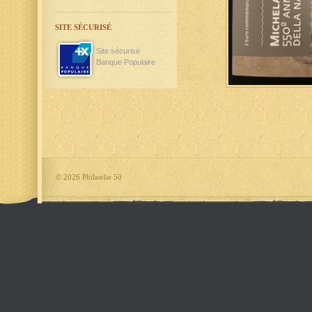
SITE SÉCURISÉ
Site sécurisé
Banque Populaire
©
2026 Philatélie 50