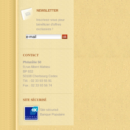
NEWSLETTER
Inscrivez-vous pour
bénéficier d'offres
exclusives !
CONTACT
Philatélie 50
9,rue Albert Mahieu
BP 832
50108 Cherbourg Cedex
Tél. : 02 33 93 55 91
Fax : 02 33 93 56 74
SITE SÉCURISÉ
Site sécurisé
Banque Populaire