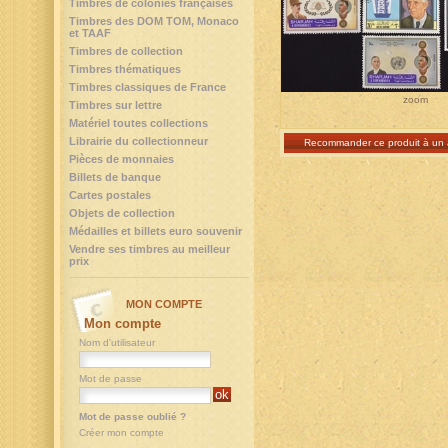
Timbres de colonies françaises
Timbres des DOM TOM, Monaco
et TAAF
Timbres de collection
Timbres thématiques
Timbres classiques de France
zoom
Timbres sur lettre
Matériel toutes collections
Librairie du collectionneur
Recommander ce produit à un 
Pièces de monnaies
Billets de banque
Cartes postales
Objets de collection
Médailles et billets euro souvenir
Vendre ses timbres au meilleur
prix
MON COMPTE
Mon compte
Nom d'utilisateur
Mot de passe
Mot de passe oublié ?
Créer mon compte