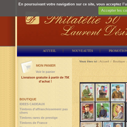
En poursuivant votre navigation sur ce site, vous acceptez l’ut
Accepter les co
ACCUEIL
NOUVEAUTÉS
PROMOTIO
Vous êtes ici :
Accueil
/
Boutique
MON PANIER
Voir le panier
Livraison gratuite à partir de 75€
d'achat !
BOUTIQUE
IDEES CADEAUX
Timbres d'affranchissement pas
chers
Timbres rares de prestige
Timbres de France