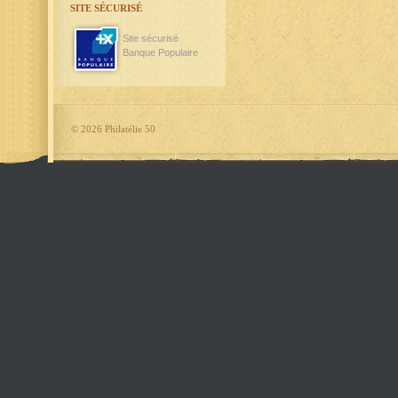
SITE SÉCURISÉ
Site sécurisé
Banque Populaire
©
2026 Philatélie 50