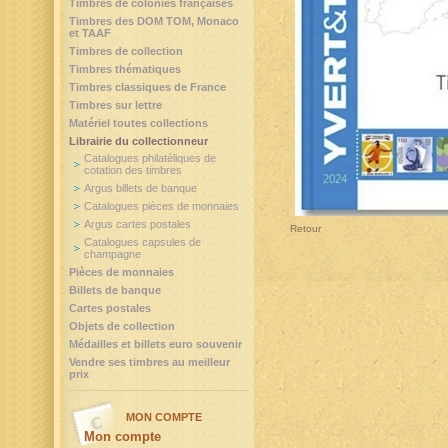
Timbres de colonies françaises
Timbres des DOM TOM, Monaco
et TAAF
Timbres de collection
Timbres thématiques
Timbres classiques de France
Timbres sur lettre
Matériel toutes collections
Librairie du collectionneur
Catalogues philatéliques de
cotation des timbres
Argus billets de banque
Catalogues pièces de monnaies
Argus cartes postales
Retour
Catalogues capsules de
champagne
Pièces de monnaies
Billets de banque
Cartes postales
Objets de collection
Médailles et billets euro souvenir
Vendre ses timbres au meilleur
prix
MON COMPTE
Mon compte