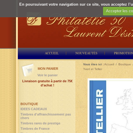
En poursuivant votre navigation sur ce site, vous acceptez l’ut
Accepter les co
ACCUEIL
NOUVEAUTÉS
PROMOTIO
Vous êtes ici :
Accueil
/
Boutique
MON PANIER
Yvert et Tellier
Voir le panier
Livraison gratuite à partir de 75€
d'achat !
BOUTIQUE
IDEES CADEAUX
Timbres d'affranchissement pas
chers
Timbres rares de prestige
Timbres de France