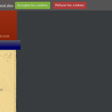
voir plus
.
Accepter les cookies
Refuser les cookies
guage
▼
de vente
et