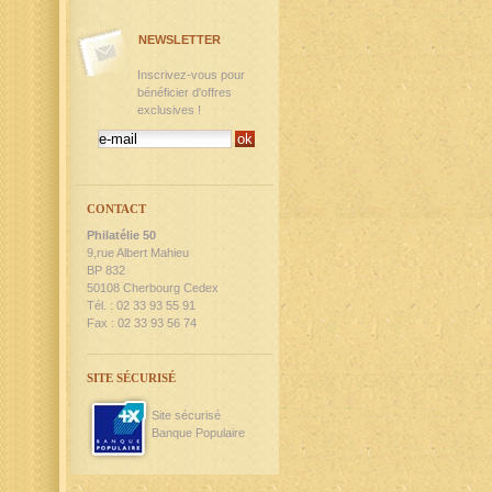
NEWSLETTER
Inscrivez-vous pour
bénéficier d'offres
exclusives !
CONTACT
Philatélie 50
9,rue Albert Mahieu
BP 832
50108 Cherbourg Cedex
Tél. : 02 33 93 55 91
Fax : 02 33 93 56 74
SITE SÉCURISÉ
Site sécurisé
Banque Populaire