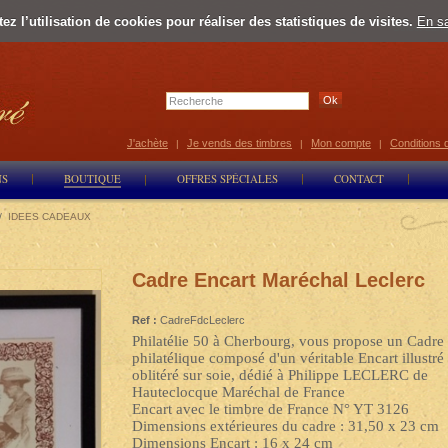
z l’utilisation de cookies pour réaliser des statistiques de visites.
En sa
Select Lan
J'achète
Je vends des timbres
Mon compte
Conditions 
|
|
|
NS
BOUTIQUE
OFFRES SPÉCIALES
CONTACT
/
IDEES CADEAUX
Cadre Encart Maréchal Leclerc
Ref :
CadreFdcLeclerc
Philatélie 50 à Cherbourg, vous propose un Cadre
philatélique composé d'un véritable Encart illustré 
oblitéré sur soie, dédié à Philippe LECLERC de
Hauteclocque Maréchal de France
Encart avec le timbre de France N° YT 3126
Dimensions extérieures du cadre : 31,50 x 23 cm
Dimensions Encart : 16 x 24 cm