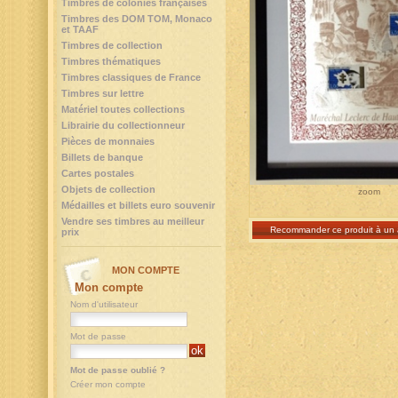
Timbres de colonies françaises
Timbres des DOM TOM, Monaco
et TAAF
Timbres de collection
Timbres thématiques
Timbres classiques de France
Timbres sur lettre
Matériel toutes collections
Librairie du collectionneur
Pièces de monnaies
Billets de banque
Cartes postales
Objets de collection
zoom
Médailles et billets euro souvenir
Vendre ses timbres au meilleur
Recommander ce produit à un 
prix
MON COMPTE
Mon compte
Nom d'utilisateur
Mot de passe
Mot de passe oublié ?
Créer mon compte