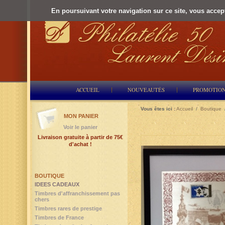
En poursuivant votre navigation sur ce site, vous accepte
ACCUEIL
NOUVEAUTÉS
PROMOTIO
Vous êtes ici :
Accueil
/
Boutique
MON PANIER
Voir le panier
Livraison gratuite à partir de 75€
d'achat !
BOUTIQUE
IDEES CADEAUX
Timbres d'affranchissement pas
chers
Timbres rares de prestige
Timbres de France