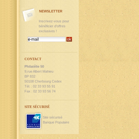
NEWSLETTER
Inscrivez-vous pour
bénéficier d'offres
exclusives !
CONTACT
Philatélie 50
9,rue Albert Mahieu
BP 832
50108 Cherbourg Cedex
Tél. : 02 33 93 55 91
Fax : 02 33 93 56 74
SITE SÉCURISÉ
Site sécurisé
Banque Populaire