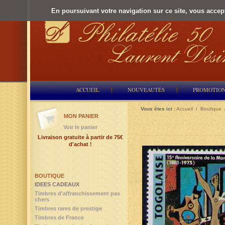
En poursuivant votre navigation sur ce site, vous accepte
ACCUEIL
NOUVEAUTÉS
PROMOTIO
Vous êtes ici :
Accueil
/
Boutique
MON PANIER
Voir le panier
Livraison gratuite à partir de 75€
d'achat !
BOUTIQUE
IDEES CADEAUX
Timbres d'affranchissement pas
chers
Timbres rares de prestige
Timbres de France