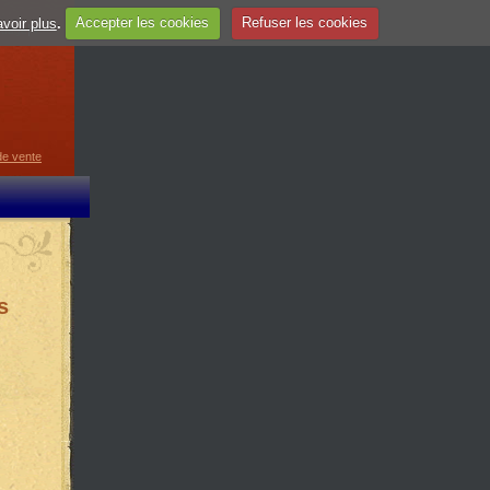
voir plus
.
Accepter les cookies
Refuser les cookies
guage
▼
de vente
s