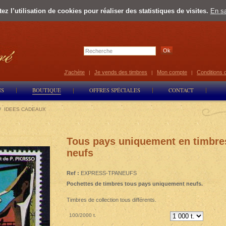
z l’utilisation de cookies pour réaliser des statistiques de visites.
En sa
Select Lan
J'achète
Je vends des timbres
Mon compte
Conditions 
|
|
|
NS
BOUTIQUE
OFFRES SPÉCIALES
CONTACT
/
IDEES CADEAUX
Tous pays uniquement en timbre
neufs
Ref :
EXPRESS-TPANEUFS
Pochettes de timbres tous pays uniquement neufs.
Timbres de collection tous différents.
100/2000 t.