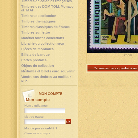
Timbres de colonies françaises
Timbres des DOM TOM, Monaco
et TAAF
Timbres de collection
Timbres thématiques
Timbres classiques de France
Timbres sur lettre
Matériel toutes collections
Librairie du collectionneur
Pièces de monnaies
Billets de banque
zoom
Cartes postales
Objets de collection
Recommander ce produit à un 
Médailles et billets euro souvenir
Vendre ses timbres au meilleur
prix
MON COMPTE
Mon compte
Nom d'utilisateur
Mot de passe
Mot de passe oublié ?
Créer mon compte