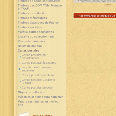
Timbres de colonies françaises
zoom
Timbres des DOM TOM, Monaco
et TAAF
Timbres de collection
Recommander ce produit à un 
Timbres thématiques
Timbres classiques de France
Timbres sur lettre
Matériel toutes collections
Librairie du collectionneur
Pièces de monnaies
Billets de banque
Cartes postales
Cartes postales par
départements
Cartes postales étrangères
Lots de cartes postales
anciennes
Cartes postales par thème
Cartes postales Germaine
BOURET
Cartes postales brodées
Objets de collection
Médailles et billets euro souvenir
Vendre ses timbres au meilleur
prix
MON COMPTE