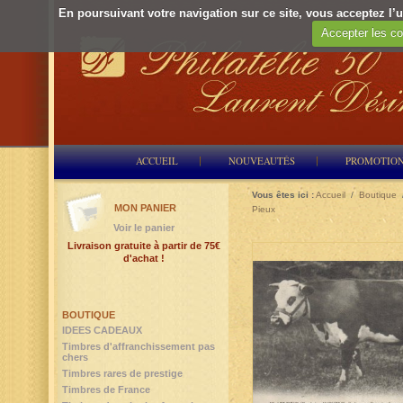
En poursuivant votre navigation sur ce site, vous acceptez l’ut
Accepter les co
ACCUEIL
NOUVEAUTÉS
PROMOTIO
Vous êtes ici :
Accueil
/
Boutique
MON PANIER
Pieux
Voir le panier
Livraison gratuite à partir de 75€
d'achat !
BOUTIQUE
IDEES CADEAUX
Timbres d'affranchissement pas
chers
Timbres rares de prestige
Timbres de France