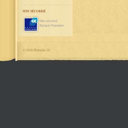
SITE SÉCURISÉ
Site sécurisé
Banque Populaire
©
2026 Philatélie 50