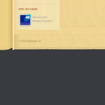
SITE SÉCURISÉ
Site sécurisé
Banque Populaire
©
2026 Philatélie 50