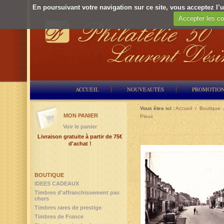
En poursuivant votre navigation sur ce site, vous acceptez l’ut
Accepter les co
ACCUEIL
NOUVEAUTÉS
PROMOTIO
Vous êtes ici :
Accueil
/
Boutique
MON PANIER
Pieux
Voir le panier
Livraison gratuite à partir de 75€
d'achat !
BOUTIQUE
IDEES CADEAUX
Timbres d'affranchissement pas
chers
Timbres rares de prestige
Timbres de France