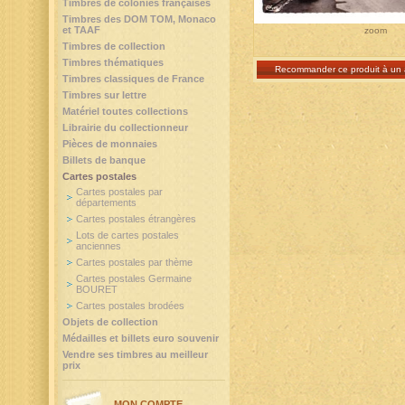
Timbres de colonies françaises
Timbres des DOM TOM, Monaco
et TAAF
zoom
Timbres de collection
Timbres thématiques
Recommander ce produit à un 
Timbres classiques de France
Timbres sur lettre
Matériel toutes collections
Librairie du collectionneur
Pièces de monnaies
Billets de banque
Cartes postales
Cartes postales par
départements
Cartes postales étrangères
Lots de cartes postales
anciennes
Cartes postales par thème
Cartes postales Germaine
BOURET
Cartes postales brodées
Objets de collection
Médailles et billets euro souvenir
Vendre ses timbres au meilleur
prix
MON COMPTE