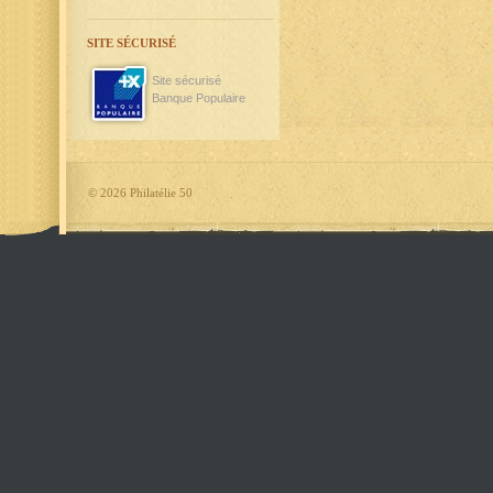
SITE SÉCURISÉ
Site sécurisé
Banque Populaire
©
2026 Philatélie 50