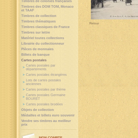
Timbres de colonies françaises
Timbres des DOM TOM, Monaco
et TAAF
Timbres de collection
Timbres thématiques
Retour
Timbres classiques de France
Timbres sur lettre
Matériel toutes collections
Librairie du collectionneur
Pièces de monnaies
Billets de banque
Cartes postales
Cartes postales par
départements
Cartes postales étrangères
Lots de cartes postales
anciennes
Cartes postales par thème
Cartes postales Germaine
BOURET
Cartes postales brodées
Objets de collection
Médailles et billets euro souvenir
Vendre ses timbres au meilleur
prix
MON COMPTE