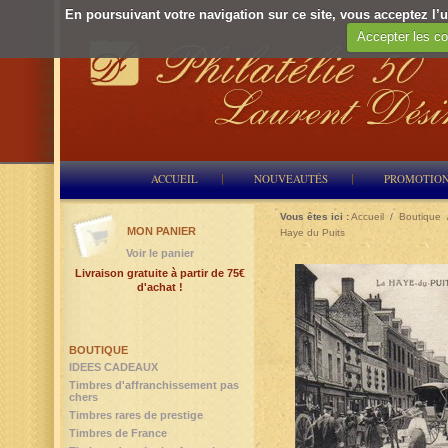
En poursuivant votre navigation sur ce site, vous acceptez l’ut
Accepter les co
ACCUEIL
NOUVEAUTÉS
PROMOTIO
Vous êtes ici :
Accueil
/
Boutique
MON PANIER
Haye du Puits
Voir le panier
Livraison gratuite à partir de 75€
d'achat !
BOUTIQUE
IDEES CADEAUX
Timbres d'affranchissement pas
chers
Timbres rares de prestige
Timbres de France