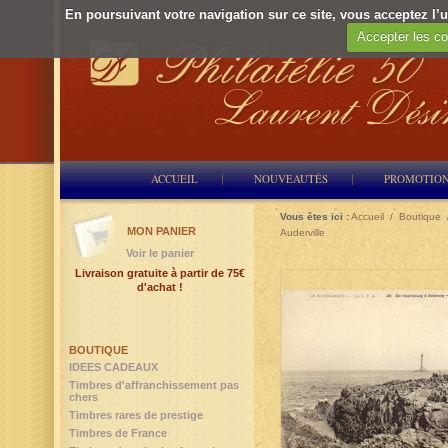
En poursuivant votre navigation sur ce site, vous acceptez l’ut
Accepter les co
ACCUEIL
NOUVEAUTÉS
PROMOTIO
Vous êtes ici :
Accueil
/
Boutique
MON PANIER
Auderville
Voir le panier
Livraison gratuite à partir de 75€
d'achat !
BOUTIQUE
IDEES CADEAUX
Timbres d'affranchissement pas
chers
Timbres rares de prestige
Timbres de France