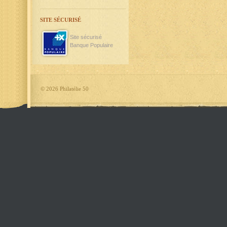
SITE SÉCURISÉ
Site sécurisé
Banque Populaire
©
2026 Philatélie 50