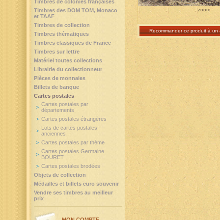
Timbres de colonies françaises
zoom
Timbres des DOM TOM, Monaco
et TAAF
Timbres de collection
Recommander ce produit à un 
Timbres thématiques
Timbres classiques de France
Timbres sur lettre
Matériel toutes collections
Librairie du collectionneur
Pièces de monnaies
Billets de banque
Cartes postales
Cartes postales par
départements
Cartes postales étrangères
Lots de cartes postales
anciennes
Cartes postales par thème
Cartes postales Germaine
BOURET
Cartes postales brodées
Objets de collection
Médailles et billets euro souvenir
Vendre ses timbres au meilleur
prix
MON COMPTE