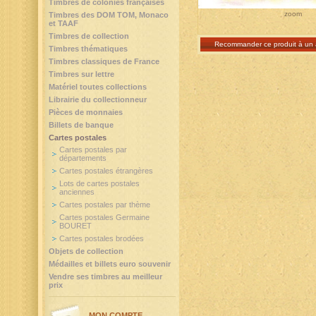
Timbres de colonies françaises
zoom
Timbres des DOM TOM, Monaco
et TAAF
Timbres de collection
Recommander ce produit à un 
Timbres thématiques
Timbres classiques de France
Timbres sur lettre
Matériel toutes collections
Librairie du collectionneur
Pièces de monnaies
Billets de banque
Cartes postales
Cartes postales par
départements
Cartes postales étrangères
Lots de cartes postales
anciennes
Cartes postales par thème
Cartes postales Germaine
BOURET
Cartes postales brodées
Objets de collection
Médailles et billets euro souvenir
Vendre ses timbres au meilleur
prix
MON COMPTE