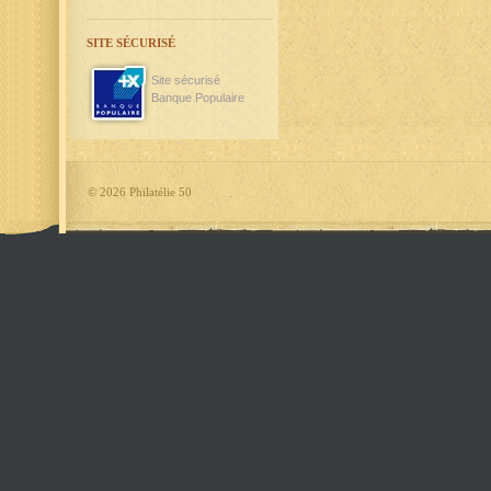
SITE SÉCURISÉ
Site sécurisé
Banque Populaire
©
2026 Philatélie 50