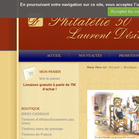
En poursuivant votre navigation sur ce site, vous acceptez l’ut
Accepter les co
ACCUEIL
NOUVEAUTÉS
PROMOTIO
Vous êtes ici :
Accueil
/
Boutique
MON PANIER
Voir le panier
Livraison gratuite à partir de 75€
d'achat !
BOUTIQUE
IDEES CADEAUX
Timbres d'affranchissement pas
chers
Timbres rares de prestige
Timbres de France