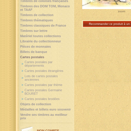
Timbres de colonies françaises
Timbres des DOM TOM, Monaco
et TAAF
zoom
Timbres de collection
Timbres thématiques
Recommander ce produit à un 
Timbres classiques de France
Timbres sur lettre
Matériel toutes collections
Librairie du collectionneur
Pièces de monnaies
Billets de banque
Cartes postales
Cartes postales par
départements
Cartes postales étrangères
Lots de cartes postales
anciennes
Cartes postales par thème
Cartes postales Germaine
BOURET
Cartes postales brodées
Objets de collection
Médailles et billets euro souvenir
Vendre ses timbres au meilleur
prix
MON COMPTE