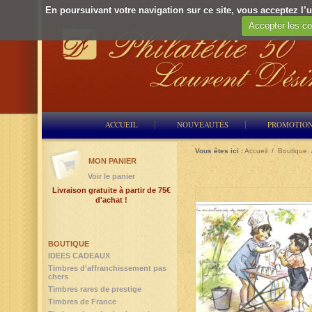
En poursuivant votre navigation sur ce site, vous acceptez l’ut
Accepter les co
ACCUEIL
NOUVEAUTÉS
PROMOTIO
Vous êtes ici :
Accueil
/
Boutique
MON PANIER
Voir le panier
Livraison gratuite à partir de 75€
d'achat !
BOUTIQUE
IDEES CADEAUX
Timbres d'affranchissement pas
chers
Timbres rares de prestige
Timbres de France