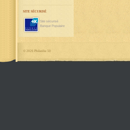
SITE SÉCURISÉ
Site sécurisé
Banque Populaire
©
2026 Philatélie 50