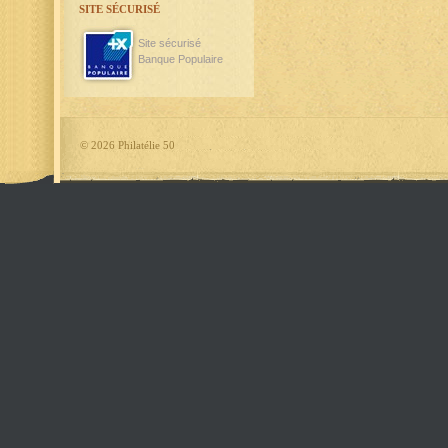
SITE SÉCURISÉ
Site sécurisé
Banque Populaire
©
2026 Philatélie 50