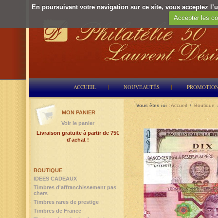
En poursuivant votre navigation sur ce site, vous acceptez l’ut
Accepter les co
ACCUEIL
NOUVEAUTÉS
PROMOTIO
Vous êtes ici :
Accueil
/
Boutique
MON PANIER
Voir le panier
Livraison gratuite à partir de 75€
d'achat !
BOUTIQUE
IDEES CADEAUX
Timbres d'affranchissement pas
chers
Timbres rares de prestige
Timbres de France