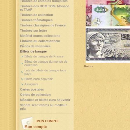
Timbres de colonies françaises
Timbres des DOM TOM, Monaco
et TAAF
Timbres de collection
Timbres thématiques
Timbres classiques de France
Timbres sur lettre
Matériel toutes collections
Librairie du collectionneur
Pièces de monnaies
Billets de banque
Billets de banque de France
Billets de banque du monde de
collection
Retour
Lots de billets de banque tous
pays
Billets euro souvenir
Assignats
Cartes postales
Objets de collection
Médailles et billets euro souvenir
Vendre ses timbres au meilleur
prix
MON COMPTE
Mon compte