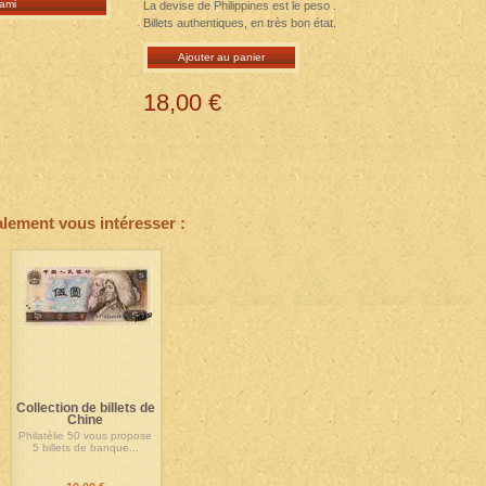
ami
La devise de Philippines est le peso .
Billets authentiques, en très bon état.
Ajouter au panier
18,00 €
alement vous intéresser :
Collection de billets de
Chine
Philatélie 50 vous propose
5 billets de banque...