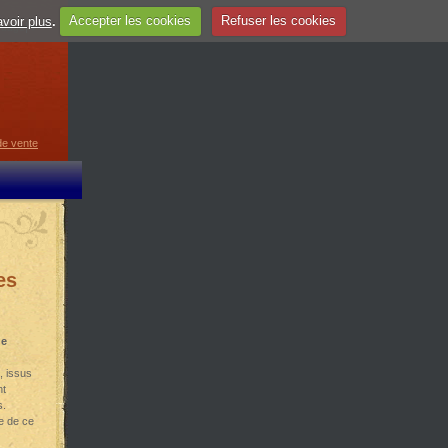
voir plus
.
Accepter les cookies
Refuser les cookies
guage
▼
de vente
es
de
, issus
nt
s.
re de ce