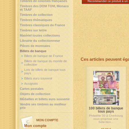
Timbres de colonies françaises
Recommander ce produit à un 
Timbres des DOM TOM, Monaco
et TAAF
Timbres de collection
Timbres thématiques
Timbres classiques de France
Timbres sur lettre
Matériel toutes collections
Librairie du collectionneur
Pièces de monnaies
Billets de banque
Billets de banque de France
Ces articles peuvent ég
Billets de banque du monde de
collection
Lots de billets de banque tous
pays
Billets euro souvenir
Assignats
Cartes postales
Objets de collection
Médailles et billets euro souvenir
Vendre ses timbres au meilleur
prix
100 billets de banque
tous pays
Philatélie 50 à Cherbourg
vous proprose une
MON COMPTE
Sélection...
Mon compte