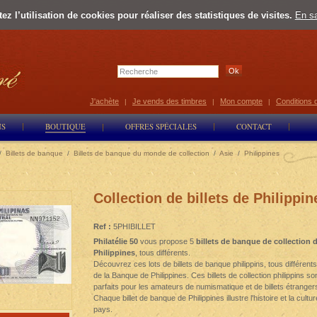
z l’utilisation de cookies pour réaliser des statistiques de visites.
En sa
Select Lan
J'achète
Je vends des timbres
Mon compte
Conditions 
|
|
|
NS
BOUTIQUE
OFFRES SPÉCIALES
CONTACT
/
Billets de banque
/
Billets de banque du monde de collection
/
Asie
/
Philippines
Collection de billets de Philippin
Ref :
5PHIBILLET
Philatélie 50
vous propose 5
billets de banque de collection 
Philippines
, tous différents.
Découvrez ces lots de billets de banque philippins, tous différents
de la Banque de Philippines. Ces billets de collection philippins so
parfaits pour les amateurs de numismatique et de billets étranger
Chaque billet de banque de Philippines illustre l'histoire et la cultu
pays.