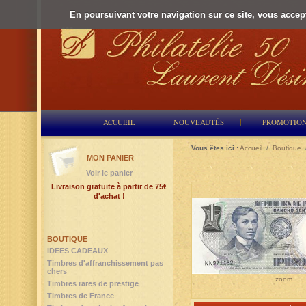
En poursuivant votre navigation sur ce site, vous accepte
ACCUEIL
NOUVEAUTÉS
PROMOTIO
Vous êtes ici :
Accueil
/
Boutique
MON PANIER
Voir le panier
Livraison gratuite à partir de 75€
d'achat !
BOUTIQUE
IDEES CADEAUX
Timbres d'affranchissement pas
chers
zoom
Timbres rares de prestige
Timbres de France