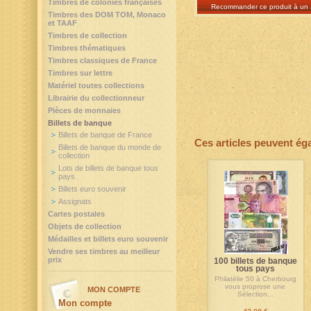
Timbres de colonies françaises
Recommander ce produit à un 
Timbres des DOM TOM, Monaco
et TAAF
Timbres de collection
Timbres thématiques
Timbres classiques de France
Timbres sur lettre
Matériel toutes collections
Librairie du collectionneur
Pièces de monnaies
Billets de banque
Billets de banque de France
Ces articles peuvent ég
Billets de banque du monde de
collection
Lots de billets de banque tous
pays
Billets euro souvenir
Assignats
Cartes postales
Objets de collection
Médailles et billets euro souvenir
Vendre ses timbres au meilleur
prix
100 billets de banque
tous pays
Philatélie 50 à Cherbourg
vous proprose une
MON COMPTE
Sélection...
Mon compte