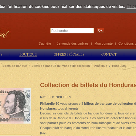
z l’utilisation de cookies pour réaliser des statistiques de visites.
En sa
Select Lan
J'achète
Je vends des timbres
Mon compte
Conditions 
|
|
|
NS
BOUTIQUE
OFFRES SPÉCIALES
CONTACT
/
Billets de banque
/
Billets de banque du monde de collection
/
Amérique
/
Honduras
Collection de billets du Hondura
Ref :
3HONBILLETS
Philatélie 50
vous propose 3
billets de banque de collection 
Honduras
, tous différents.
Découvrez ces lots de billets de banque honduriens, tous différen
issus de la Banque du Honduras. Ces billets de collection hondur
sont parfaits pour les amateurs de numismatique et de billets étr
Chaque billet de banque du Honduras illustre l'histoire et la cultur
pays.