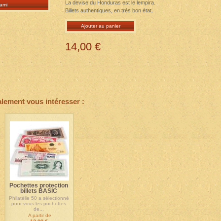
La devise du Honduras est le lempira.
ami
Billets authentiques, en très bon état.
Ajouter au panier
14,00 €
alement vous intéresser :
Pochettes protection
billets BASIC
Philatélie 50 a sélectionné
pour vous les pochettes
de...
A partir de