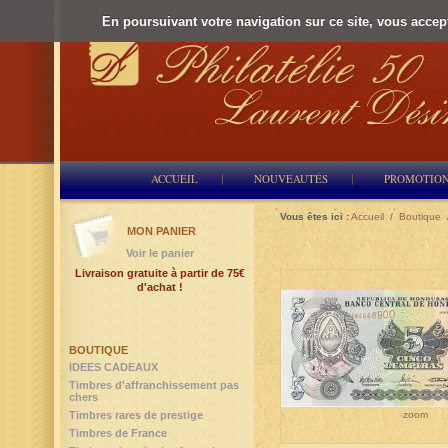
En poursuivant votre navigation sur ce site, vous accepte
ACCUEIL
NOUVEAUTÉS
PROMOTIO
Vous êtes ici :
Accueil
/
Boutique
MON PANIER
Voir le panier
Livraison gratuite à partir de 75€
d'achat !
BOUTIQUE
IDEES CADEAUX
Timbres d'affranchissement pas
chers
zoom
Timbres rares de prestige
Timbres de France