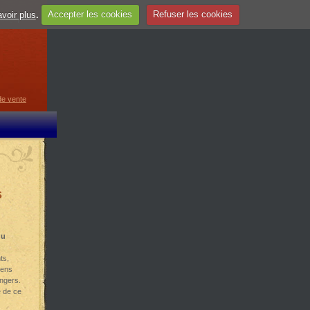
voir plus
.
Accepter les cookies
Refuser les cookies
guage
▼
de vente
s
du
ts,
iens
angers.
e de ce