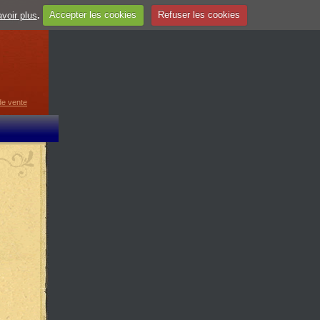
voir plus
.
Accepter les cookies
Refuser les cookies
guage
▼
de vente