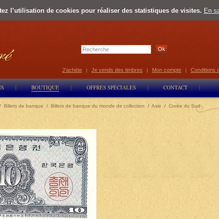
z l’utilisation de cookies pour réaliser des statistiques de visites.
En sa
Select Lan
J'achète
Je vends des timbres
Mon compte
Conditions 
|
|
|
NS
BOUTIQUE
OFFRES SPÉCIALES
CONTACT
/
Billets de banque
/
Billets de banque du monde de collection
/
Asie
/
Corée du Sud