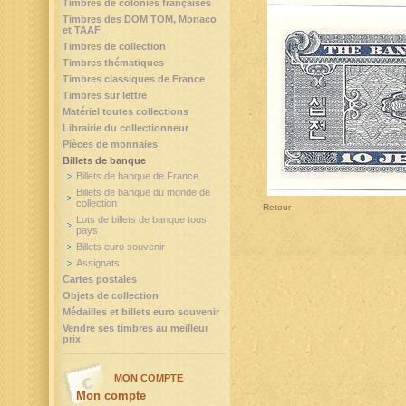
Timbres de colonies françaises
Timbres des DOM TOM, Monaco
et TAAF
Timbres de collection
Timbres thématiques
Timbres classiques de France
Timbres sur lettre
Matériel toutes collections
Librairie du collectionneur
Pièces de monnaies
Billets de banque
Billets de banque de France
Billets de banque du monde de
collection
Retour
Lots de billets de banque tous
pays
Billets euro souvenir
Assignats
Cartes postales
Objets de collection
Médailles et billets euro souvenir
Vendre ses timbres au meilleur
prix
MON COMPTE
Mon compte