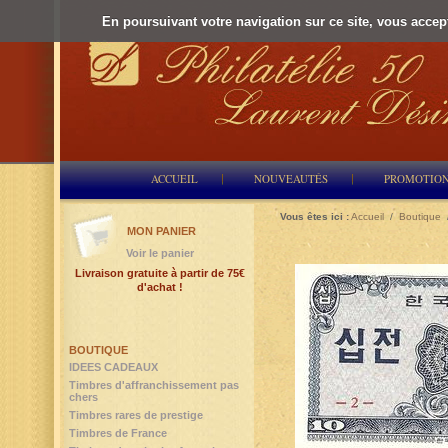
En poursuivant votre navigation sur ce site, vous accepte
ACCUEIL
NOUVEAUTÉS
PROMOTIO
Vous êtes ici :
Accueil
/
Boutique
MON PANIER
Voir le panier
Livraison gratuite à partir de 75€
d'achat !
BOUTIQUE
IDEES CADEAUX
Timbres d'affranchissement pas
chers
Timbres rares de prestige
Timbres de France