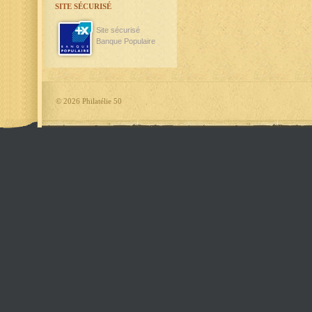
SITE SÉCURISÉ
Site sécurisé
Banque Populaire
©
2026 Philatélie 50