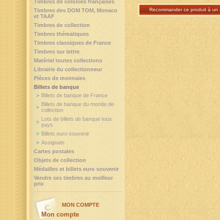
Timbres de colonies françaises
Recommander ce produit à un 
Timbres des DOM TOM, Monaco
et TAAF
Timbres de collection
Timbres thématiques
Timbres classiques de France
Timbres sur lettre
Matériel toutes collections
Librairie du collectionneur
Pièces de monnaies
Billets de banque
Billets de banque de France
Billets de banque du monde de
collection
Lots de billets de banque tous
pays
Billets euro souvenir
Assignats
Cartes postales
Objets de collection
Médailles et billets euro souvenir
Vendre ses timbres au meilleur
prix
MON COMPTE
Mon compte