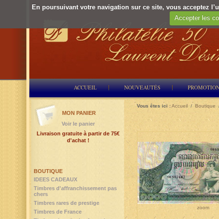
En poursuivant votre navigation sur ce site, vous acceptez l’ut
Accepter les co
ACCUEIL
NOUVEAUTÉS
PROMOTIO
Vous êtes ici :
Accueil
/
Boutique
MON PANIER
Voir le panier
Livraison gratuite à partir de 75€
d'achat !
BOUTIQUE
IDEES CADEAUX
Timbres d'affranchissement pas
chers
Timbres rares de prestige
zoom
Timbres de France