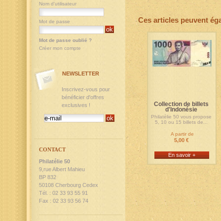
Nom d'utilisateur
Ces articles peuvent ég
Mot de passe
Mot de passe oublié ?
Créer mon compte
NEWSLETTER
Inscrivez-vous pour
bénéficier d'offres
Collection de billets
exclusives !
d'Indonésie
Philatélie 50 vous propose
5, 10 ou 15 billets de...
A partir de
5,00 €
CONTACT
En savoir +
Philatélie 50
9,rue Albert Mahieu
BP 832
50108 Cherbourg Cedex
Tél. : 02 33 93 55 91
Fax : 02 33 93 56 74