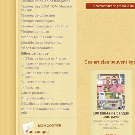
Timbres de colonies françaises
Recommander ce produit à un 
Timbres des DOM TOM, Monaco
et TAAF
Timbres de collection
Timbres thématiques
Timbres classiques de France
Timbres sur lettre
Matériel toutes collections
Librairie du collectionneur
Pièces de monnaies
Billets de banque
Billets de banque de France
Ces articles peuvent ég
Billets de banque du monde de
collection
Lots de billets de banque tous
pays
Billets euro souvenir
Assignats
Cartes postales
Objets de collection
Médailles et billets euro souvenir
Vendre ses timbres au meilleur
prix
100 billets de banque
tous pays
Philatélie 50 à Cherbourg
vous proprose une
MON COMPTE
Sélection...
Mon compte