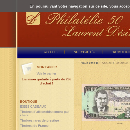
En poursuivant votre navigation sur ce site, vous accepte
ACCUEIL
NOUVEAUTÉS
PROMOTIO
Vous êtes ici :
Accueil
/
Boutique
MON PANIER
Voir le panier
Livraison gratuite à partir de 75€
d'achat !
BOUTIQUE
IDEES CADEAUX
Timbres d'affranchissement pas
chers
Timbres rares de prestige
zoom
Timbres de France