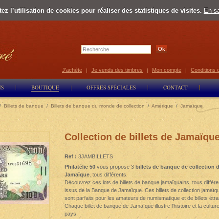
z l’utilisation de cookies pour réaliser des statistiques de visites.
En sa
Select Lan
J'achète
Je vends des timbres
Mon compte
Conditions 
|
|
|
NS
BOUTIQUE
OFFRES SPÉCIALES
CONTACT
/
Billets de banque
/
Billets de banque du monde de collection
/
Amérique
/
Jamaïque
Collection de billets de Jamaïqu
Ref :
3JAMBILLETS
Philatélie 50
vous propose 3
billets de banque de collection 
Jamaïque
, tous différents.
Découvrez ces lots de billets de banque jamaïquains, tous différe
issus de la Banque de Jamaïque. Ces billets de collection jamaïq
sont parfaits pour les amateurs de numismatique et de billets étr
Chaque billet de banque de Jamaïque illustre l'histoire et la cultur
pays.