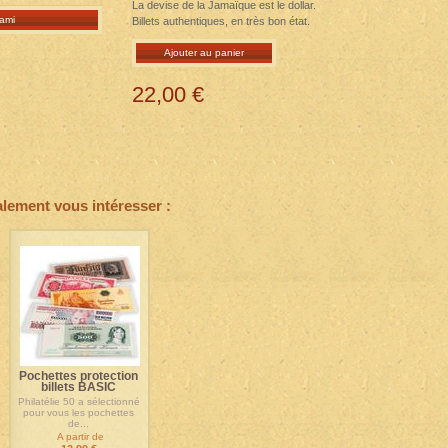
La devise de la Jamaïque est le dollar.
ami
Billets authentiques, en très bon état.
Ajouter au panier
22,00 €
alement vous intéresser :
Pochettes protection
billets BASIC
Philatélie 50 a sélectionné
pour vous les pochettes
de...
A partir de