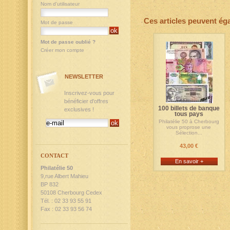
Nom d'utilisateur
Ces articles peuvent ég
Mot de passe
Mot de passe oublié ?
Créer mon compte
NEWSLETTER
Inscrivez-vous pour
bénéficier d'offres
100 billets de banque
exclusives !
tous pays
Philatélie 50 à Cherbourg
vous proprose une
Sélection...
43,00 €
CONTACT
En savoir +
Philatélie 50
9,rue Albert Mahieu
BP 832
50108 Cherbourg Cedex
Tél. : 02 33 93 55 91
Fax : 02 33 93 56 74