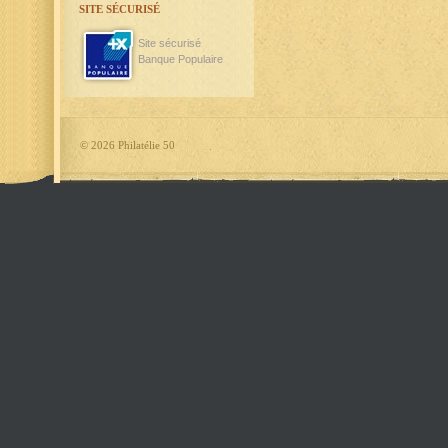
SITE SÉCURISÉ
Site sécurisé
Banque Populaire
©
2026 Philatélie 50