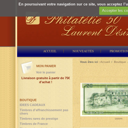
En poursuivant votre navigation sur ce site, vous acceptez l’ut
Accepter les co
ACCUEIL
NOUVEAUTÉS
PROMOTIO
Vous êtes ici :
Accueil
/
Boutique
MON PANIER
Voir le panier
Livraison gratuite à partir de 75€
d'achat !
BOUTIQUE
IDEES CADEAUX
Timbres d'affranchissement pas
chers
zoom
Timbres rares de prestige
Timbres de France