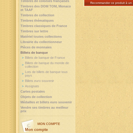
Timbres de colonies françaises
Recommander ce produit à un 
Timbres des DOM TOM, Monaco
et TAAF
Timbres de collection
Timbres thématiques
Timbres classiques de France
Timbres sur lettre
Matériel toutes collections
Librairie du collectionneur
Pièces de monnaies
Billets de banque
Billets de banque de France
Billets de banque du monde de
collection
Lots de billets de banque tous
pays
Billets euro souvenir
Assignats
Cartes postales
Objets de collection
Médailles et billets euro souvenir
Vendre ses timbres au meilleur
prix
MON COMPTE
Mon compte