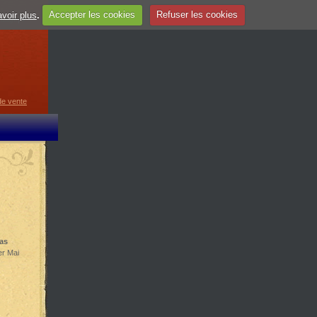
voir plus
.
Accepter les cookies
Refuser les cookies
guage
▼
de vente
as
er Mai