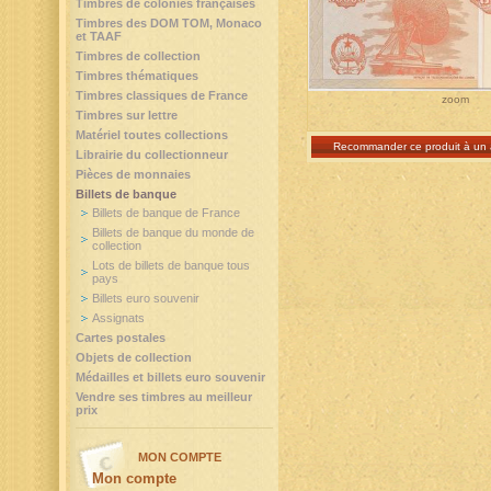
Timbres de colonies françaises
Timbres des DOM TOM, Monaco
et TAAF
Timbres de collection
Timbres thématiques
Timbres classiques de France
zoom
Timbres sur lettre
Matériel toutes collections
Recommander ce produit à un 
Librairie du collectionneur
Pièces de monnaies
Billets de banque
Billets de banque de France
Billets de banque du monde de
collection
Lots de billets de banque tous
pays
Billets euro souvenir
Assignats
Cartes postales
Objets de collection
Médailles et billets euro souvenir
Vendre ses timbres au meilleur
prix
MON COMPTE
Mon compte