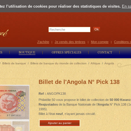
z l’utilisation de cookies pour réaliser des statistiques de visites.
En sa
Select Lan
J'achète
Je vends des timbres
Mon compte
Conditions 
|
|
|
NS
BOUTIQUE
OFFRES SPÉCIALES
CONTACT
/
Billets de banque
/
Billets de banque du monde de collection
/
Afrique
/
Angola
Billet de l'Angola N° Pick 138
Ref :
ANGOPK138
Philatélie 50 vous propose le billet de collection de
50 000 Kwanz
Reajustados
de la Banque Nationale de l'
Angola
N° Pick 138 (1
1995).
Billet à l'état
neuf
, n'ayant jamais circulé.
Ajouter au panier