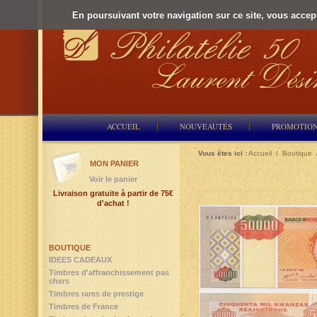
En poursuivant votre navigation sur ce site, vous accepte
ACCUEIL
NOUVEAUTÉS
PROMOTIO
Vous êtes ici :
Accueil
/
Boutique
MON PANIER
Voir le panier
Livraison gratuite à partir de 75€
d'achat !
BOUTIQUE
IDEES CADEAUX
Timbres d'affranchissement pas
chers
Timbres rares de prestige
Timbres de France