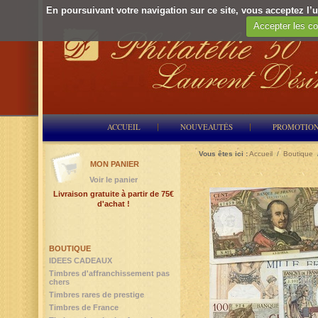
En poursuivant votre navigation sur ce site, vous acceptez l’ut
Accepter les co
ACCUEIL
NOUVEAUTÉS
PROMOTIO
Vous êtes ici :
Accueil
/
Boutique
MON PANIER
Voir le panier
Livraison gratuite à partir de 75€
d'achat !
BOUTIQUE
IDEES CADEAUX
Timbres d'affranchissement pas
chers
Timbres rares de prestige
Timbres de France