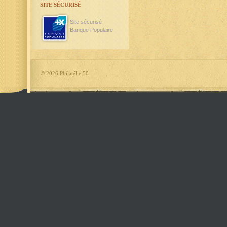
SITE SÉCURISÉ
Site sécurisé
Banque Populaire
©
2026 Philatélie 50