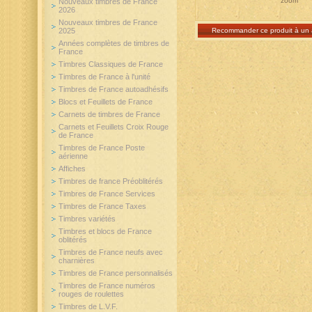
zoom
Nouveaux timbres de France
2026
Nouveaux timbres de France
2025
Recommander ce produit à un 
Années complètes de timbres de
France
Timbres Classiques de France
Timbres de France à l'unité
Timbres de France autoadhésifs
Blocs et Feuillets de France
Carnets de timbres de France
Carnets et Feuillets Croix Rouge
de France
Timbres de France Poste
aérienne
Affiches
Timbres de france Préoblitérés
Timbres de France Services
Timbres de France Taxes
Timbres variétés
Timbres et blocs de France
oblitérés
Timbres de France neufs avec
charnières
Timbres de France personnalisés
Timbres de France numéros
rouges de roulettes
Timbres de L.V.F.