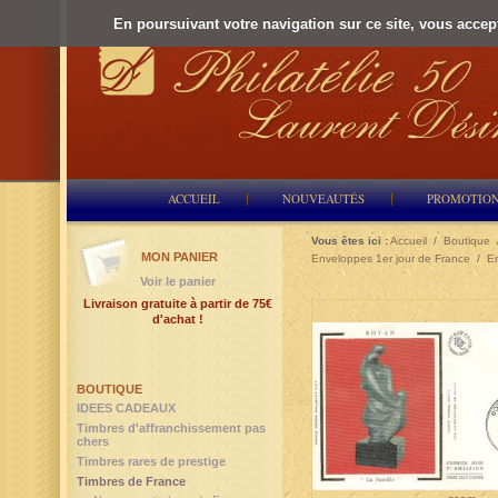
En poursuivant votre navigation sur ce site, vous accepte
ACCUEIL
NOUVEAUTÉS
PROMOTIO
Vous êtes ici :
Accueil
/
Boutique
MON PANIER
Enveloppes 1er jour de France
/
En
Voir le panier
Livraison gratuite à partir de 75€
d'achat !
BOUTIQUE
IDEES CADEAUX
Timbres d'affranchissement pas
chers
Timbres rares de prestige
Timbres de France