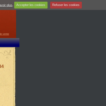
voir plus
.
Accepter les cookies
Refuser les cookies
guage
▼
de vente
34