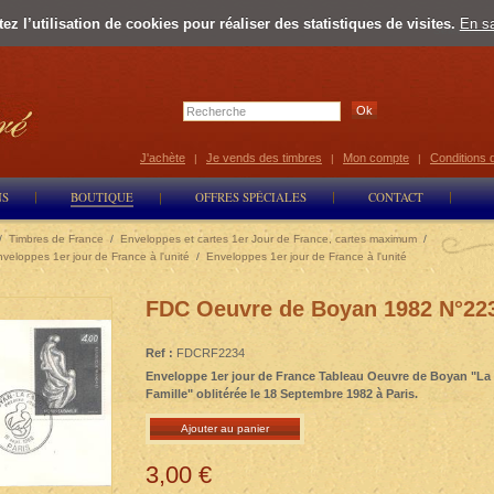
z l’utilisation de cookies pour réaliser des statistiques de visites.
En sa
Select Lan
J'achète
Je vends des timbres
Mon compte
Conditions 
|
|
|
NS
BOUTIQUE
OFFRES SPÉCIALES
CONTACT
/
Timbres de France
/
Enveloppes et cartes 1er Jour de France, cartes maximum
/
veloppes 1er jour de France à l'unité
/
Enveloppes 1er jour de France à l'unité
FDC Oeuvre de Boyan 1982 N°22
Ref :
FDCRF2234
Enveloppe 1er jour de France Tableau Oeuvre de Boyan "La
Famille" oblitérée le 18 Septembre 1982 à Paris.
Ajouter au panier
3,00 €