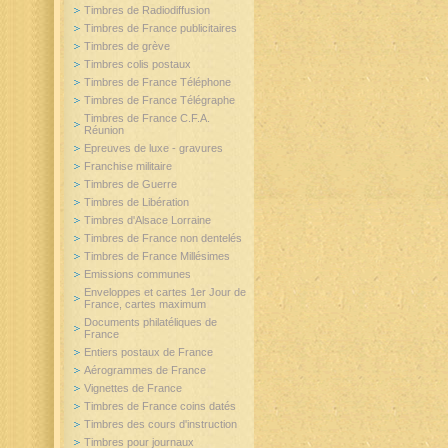
Timbres de Radiodiffusion
Timbres de France publicitaires
Timbres de grève
Timbres colis postaux
Timbres de France Téléphone
Timbres de France Télégraphe
Timbres de France C.F.A.
Réunion
Epreuves de luxe - gravures
Franchise militaire
Timbres de Guerre
Timbres de Libération
Timbres d'Alsace Lorraine
Timbres de France non dentelés
Timbres de France Millésimes
Emissions communes
Enveloppes et cartes 1er Jour de
France, cartes maximum
Documents philatéliques de
France
Entiers postaux de France
Aérogrammes de France
Vignettes de France
Timbres de France coins datés
Timbres des cours d'instruction
Timbres pour journaux